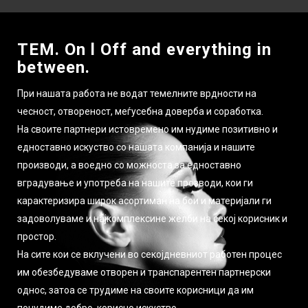
TEM. On l Off and everything in
between.
При нашата работа не водат темелните врдности на
чесност, отвореност, меѓусебна доверба и соработка.
На своите партнери истовремено им нудиме позитивно и
едноставно искуство со нашата компанија и нашите
производи, а воедно со можноста за едноставно
вградување и употреба на нашите прозводи, кои ги
карактеризира широк асортиман на бои и материјали ги
задоволуваме и најкомплексине желби на секој корисник и
простор.
На сите кои се вклучени во секојдневниот работен процес
им обезбедуваме отворен и транспарентен партнерски
однос, затоа се трудиме на своите корисници да им
понудиме добро, корисно искуство.