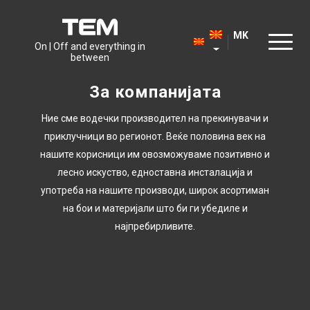
MK
On | Off and everything in
between
За компанијата
Ние сме водечки производител на прекинувачи и
приклучници во регионот. Веќе половина век на
нашите корисници им овозможуваме позитивно и
лесно искуство, едноставна инсталација и
употреба на нашите производи, широк асортиман
на бои и материјали што би ги убедиле и
најпребирливите.