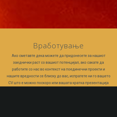
Вработување
Ако сметавте дека можете да придонесете за нашиот
заеднички раст со вашиот потенцијал, ако сакате да
работите со нас во контекст на поединечни проекти и
нашите вредности се блиску до вас, испратете ни го вашето
CV што е можно поскоро или вашата кратка презентација
на адресата:
tatjana.bregar@tem.si