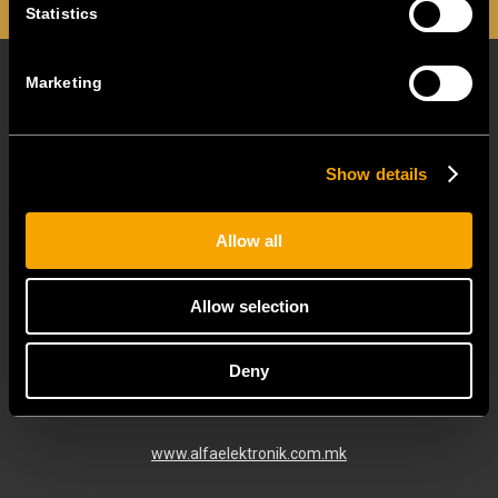
Statistics
Marketing
Show details
Дополнително продажно место
Allow all
Allow selection
Deny
ALFA ELEKTRONIK
www.alfaelektronik.com.mk