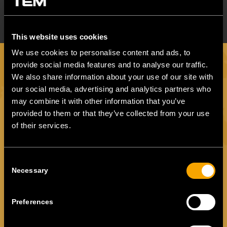
This website uses cookies
We use cookies to personalise content and ads, to
provide social media features and to analyse our traffic.
We also share information about your use of our site with
our social media, advertising and analytics partners who
may combine it with other information that you’ve
provided to them or that they’ve collected from your use
За дополнителни информации, ве молиме контактирајте
of their services.
не и со задоволство ќе ви одговориме.
Consent
Контактирајте не
Necessary
Selection
Preferences