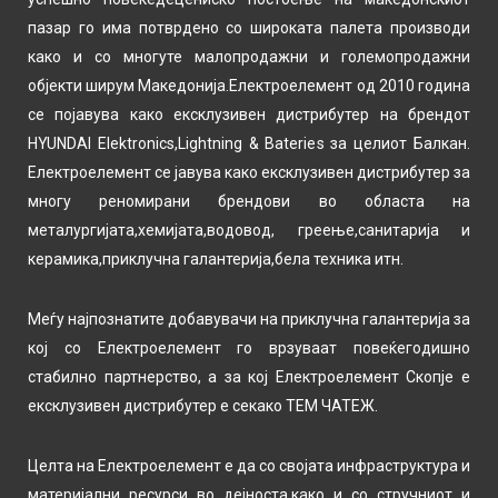
пазар го има потврдено со широката палета производи
како и со многуте малопродажни и големопродажни
објекти ширум Македонија.Електроелемент од 2010 година
се појавува како ексклузивен дистрибутер на брендот
HYUNDAI Elektronics,Lightning & Bateries за целиот Балкан.
Електроелемент се јавува како ексклузивен дистрибутер за
многу реномирани брендови во областа на
металургијата,хемијата,водовод, греење,санитарија и
керамика,приклучна галантерија,бела техника итн.
Меѓу најпознатите добавувачи на приклучна галантерија за
кој со Електроелемент го врзуваат повеќегодишно
стабилно партнерство, а за кој Електроелемент Скопје е
ексклузивен дистрибутер е секако ТЕМ ЧАТЕЖ.
Целта на Електроелемент е да со својата инфраструктура и
материјални ресурси во дејноста,како и со стручниот и