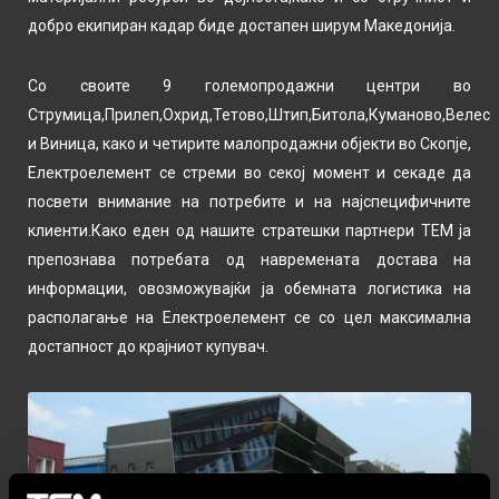
добро екипиран кадар биде достапен ширум Македонија.
Со своите 9 големопродажни центри во
Струмица,Прилеп,Охрид,Тетово,Штип,Битола,Куманово,Велес
и Виница, како и четирите малопродажни објекти во Скопје,
Електроелемент се стреми во секој момент и секаде да
посвети внимание на потребите и на најспецифичните
клиенти.Како еден од нашите стратешки партнери ТЕМ ја
препознава потребата од навремената достава на
информации, овозможувајќи ja обемната логистика на
располагање на Електроелемент се со цел максимална
достапност до крајниот купувач.