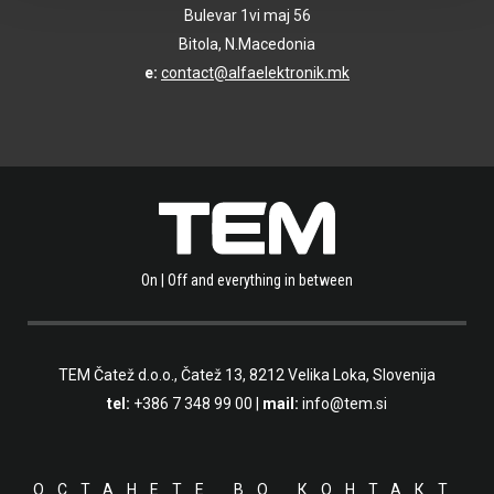
Bulevar 1vi maj 56
Bitola, N.Macedonia
e:
contact@alfaelektronik.mk
On | Off and everything in between
TEM Čatež d.o.o.,
Čatež 13, 8212 Velika Loka, Slovenija
tel:
+386 7 348 99 00
|
mail:
info@tem.si
ОСТАНЕТЕ ВО КОНТАКТ