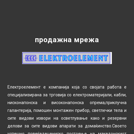
продажна мрежа
Електроелемент е компанија која со својата работа е
специјализирана за трговија со електроматеријали, кабли,
нисконапонска и високонапонска опрема,приклучна
галантерија, помошен монтажен прибор, светлечки тела и
сите видови извори на осветлување како и резервни
делови за сите видови апарати за домаќинство.Своето
успешно повеќедецениско постоење на македонскиот