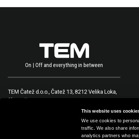
On | Off and everything in between
TEM Čatež d.o.o.,
Čatež 13, 8212 Velika Loka,
Slovenija
tel:
+386 7 348 99 00
|
mail:
info@tem.si
This website uses cookie
We use cookies to personal
traffic. We also share info
analytics partners who may