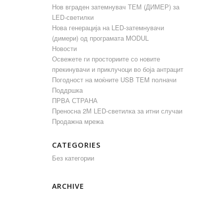
Нов вграден затемнувач ТЕМ (ДИМЕР) за
LED-светилки
Нова генерација на LED-затемнувачи
(димери) од програмата MODUL
Новости
Освежете ги просториите со новите
прекинувачи и приклучоци во боја антрацит
Погодност на моќните USB TEM полначи
Поддршка
ПРВА СТРАНА
Преносна 2М LED-светилка за итни случаи
Продажна мрежа
CATEGORIES
Без категории
ARCHIVE