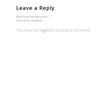
Leave a Reply
Want to join the discussion?
Feel free to contribute!
You must be logged in to post a comment.