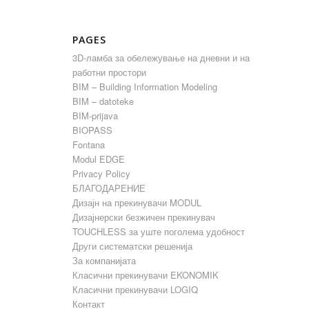
PAGES
3D-ламба за обележување на дневни и на
работни простори
BIM – Building Information Modeling
BIM – datoteke
BIM-prijava
BIOPASS
Fontana
Modul EDGE
Privacy Policy
БЛАГОДАРЕНИЕ
Дизајн на прекинувачи MODUL
Дизајнерски безжичен прекинувач
TOUCHLESS за уште поголема удобност
Други систематски решенија
За компанијата
Класични прекинувачи EKONOMIK
Класични прекинувачи LOGIQ
Контакт