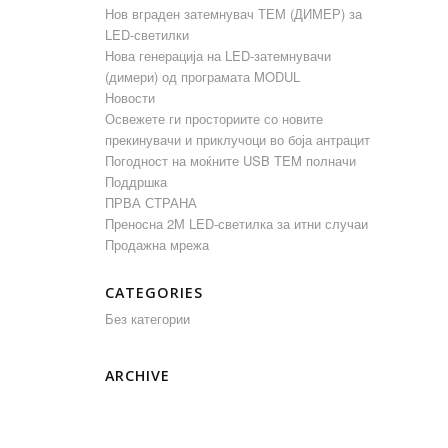
Нов вграден затемнувач ТЕМ (ДИМЕР) за
LED-светилки
Нова генерација на LED-затемнувачи
(димери) од програмата MODUL
Новости
Освежете ги просториите со новите
прекинувачи и приклучоци во боја антрацит
Погодност на моќните USB TEM полначи
Поддршка
ПРВА СТРАНА
Преносна 2М LED-светилка за итни случаи
Продажна мрежа
CATEGORIES
Без категории
ARCHIVE