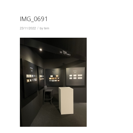
IMG_0691
/
23/11/2022
by
tem