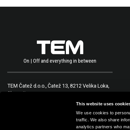
On | Off and everything in between
TEM Čatež d.o.o.,
Čatež 13, 8212 Velika Loka,
Slovenija
tel:
+386 7 348 99 00
|
mail:
info@tem.si
This website uses cookie
We use cookies to personal
traffic. We also share info
analytics partners who may