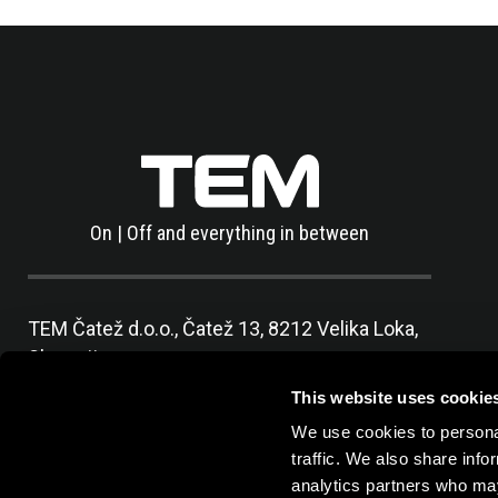
On | Off and everything in between
TEM Čatež d.o.o.,
Čatež 13, 8212 Velika Loka,
Slovenija
tel:
+386 7 348 99 00
|
mail:
info@tem.si
This website uses cookie
We use cookies to personal
traffic. We also share info
analytics partners who may