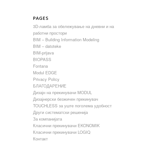
PAGES
3D-ламба за обележување на дневни и на
работни простори
BIM – Building Information Modeling
BIM – datoteke
BIM-prijava
BIOPASS
Fontana
Modul EDGE
Privacy Policy
БЛАГОДАРЕНИЕ
Дизајн на прекинувачи MODUL
Дизајнерски безжичен прекинувач
TOUCHLESS за уште поголема удобност
Други систематски решенија
За компанијата
Класични прекинувачи EKONOMIK
Класични прекинувачи LOGIQ
Контакт