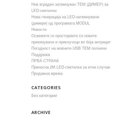
Нов вграден затемнувач ТЕМ (ДИМЕР) за
LED-светилки
Нова генерација на LED-затемнувачи
(димери) од програмата MODUL
Новости
Освежете ги просториите со новите
прекинувачи и приклучоци во боја антрацит
Погодност на моќните USB TEM полначи
Поддршка
ПРВА СТРАНА
Преносна 2М LED-светилка за итни случаи
Продажна мрежа
CATEGORIES
Без категории
ARCHIVE