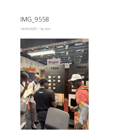
IMG_9558
/
16/04/2025
by
tem