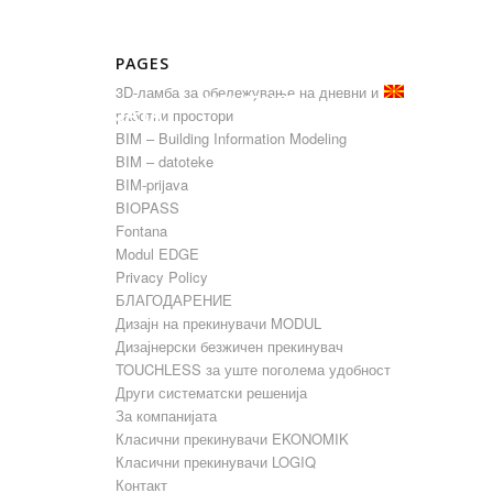
PAGES
ЗА
MK
3D-ламба за обележување на дневни и на
КОНТАКТ
КОМПАНИЈАТА
работни простори
BIM – Building Information Modeling
BIM – datoteke
BIM-prijava
BIOPASS
Fontana
Modul EDGE
Privacy Policy
БЛАГОДАРЕНИЕ
Дизајн на прекинувачи MODUL
Дизајнерски безжичен прекинувач
TOUCHLESS за уште поголема удобност
Други систематски решенија
За компанијата
Класични прекинувачи EKONOMIK
Класични прекинувачи LOGIQ
Контакт