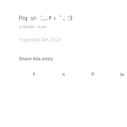
Popisni list MK 2023
ПРОИЗВОДИ
/
21/06/2023
by
tem
On | Off and everything in
between
Popisni list MK 2023
Share this entry