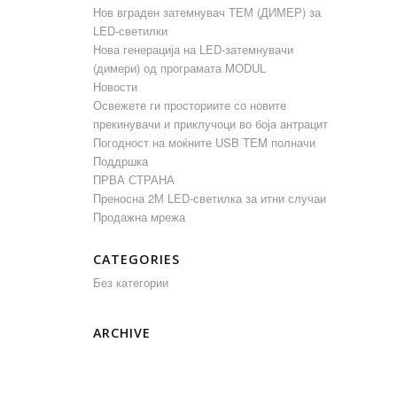
Нов вграден затемнувач ТЕМ (ДИМЕР) за
LED-светилки
Нова генерација на LED-затемнувачи
(димери) од програмата MODUL
Новости
Освежете ги просториите со новите
прекинувачи и приклучоци во боја антрацит
Погодност на моќните USB TEM полначи
Поддршка
ПРВА СТРАНА
Преносна 2М LED-светилка за итни случаи
Продажна мрежа
CATEGORIES
Без категории
ARCHIVE