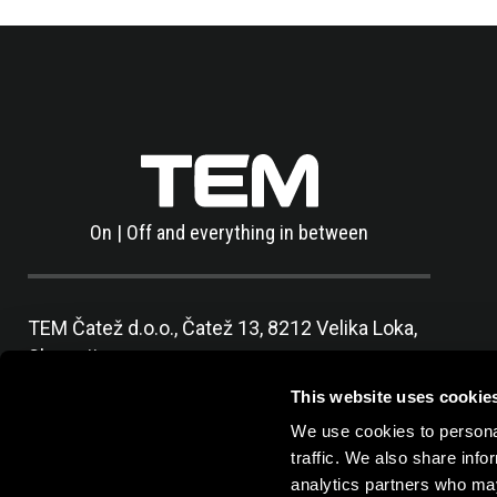
On | Off and everything in between
TEM Čatež d.o.o.,
Čatež 13, 8212 Velika Loka,
Slovenija
tel:
+386 7 348 99 00
|
mail:
info@tem.si
This website uses cookie
We use cookies to personal
traffic. We also share info
analytics partners who may