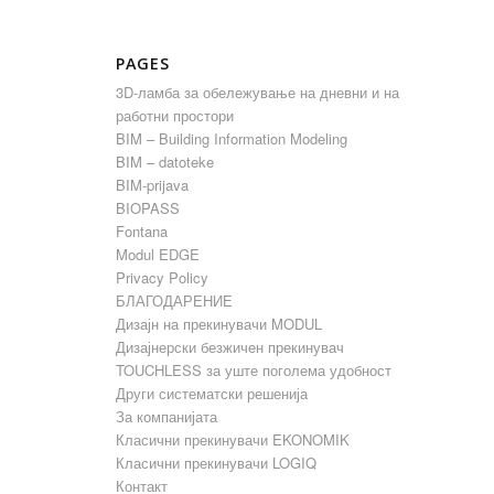
PAGES
3D-ламба за обележување на дневни и на
работни простори
BIM – Building Information Modeling
BIM – datoteke
BIM-prijava
BIOPASS
Fontana
Modul EDGE
Privacy Policy
БЛАГОДАРЕНИЕ
Дизајн на прекинувачи MODUL
Дизајнерски безжичен прекинувач
TOUCHLESS за уште поголема удобност
Други систематски решенија
За компанијата
Класични прекинувачи EKONOMIK
Класични прекинувачи LOGIQ
Контакт