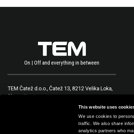
On | Off and everything in between
TEM Čatež d.o.o.,
Čatež 13, 8212 Velika Loka,
Slovenija
tel:
+386 7 348 99 00
|
mail:
info@tem.si
This website uses cookie
We use cookies to personal
traffic. We also share info
analytics partners who may