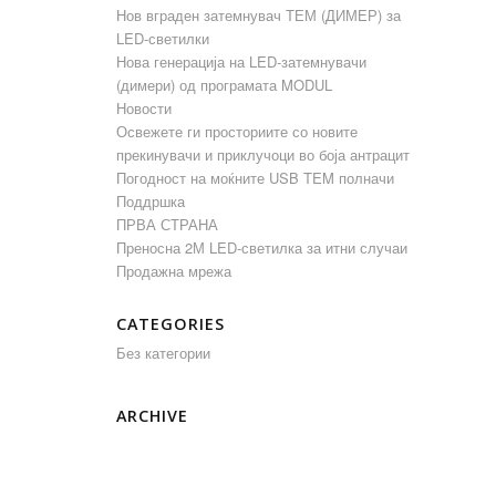
Нов вграден затемнувач ТЕМ (ДИМЕР) за
LED-светилки
Нова генерација на LED-затемнувачи
(димери) од програмата MODUL
Новости
Освежете ги просториите со новите
прекинувачи и приклучоци во боја антрацит
Погодност на моќните USB TEM полначи
Поддршка
ПРВА СТРАНА
Преносна 2М LED-светилка за итни случаи
Продажна мрежа
CATEGORIES
Без категории
ARCHIVE