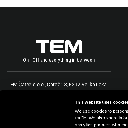
On | Off and everything in between
TEM Čatež d.o.o.,
Čatež 13, 8212 Velika Loka,
Slovenija
tel:
+386 7 348 99 00
|
mail:
info@tem.si
This website uses cookie
We use cookies to personal
traffic. We also share info
analytics partners who may