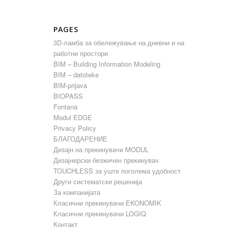
PAGES
3D-ламба за обележување на дневни и на
работни простори
BIM – Building Information Modeling
BIM – datoteke
BIM-prijava
BIOPASS
Fontana
Modul EDGE
Privacy Policy
БЛАГОДАРЕНИЕ
Дизајн на прекинувачи MODUL
Дизајнерски безжичен прекинувач
TOUCHLESS за уште поголема удобност
Други систематски решенија
За компанијата
Класични прекинувачи EKONOMIK
Класични прекинувачи LOGIQ
Контакт