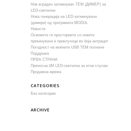
Нов вграден затемнувач ТЕМ (ДИМЕР) за
LED-светилки
Нова генерација на LED-затемнувачи
(димери) од програмата MODUL
Новости
Освежете ги просториите со новите
прекинувачи и приклучоци во боја антрацит
Погодност на моќните USB TEM полначи
Поддршка
ПРВА СТРАНА
Преносна 2М LED-светилка за итни случаи
Продажна мрежа
CATEGORIES
Без категории
ARCHIVE